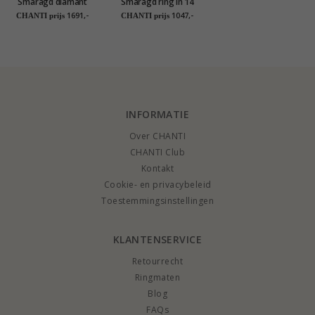
Smaragd diamant
Smaragd ring in 14
ring in 14 karaat
karaat witgoud 0,08
1691,-
1047,-
CHANTI prijs
CHANTI prijs
goud 0,40 ct 0,24 ct
ct 0,10 ct
INFORMATIE
Over CHANTI
CHANTI Club
Kontakt
Cookie- en privacybeleid
Toestemmingsinstellingen
KLANTENSERVICE
Retourrecht
Ringmaten
Blog
FAQs