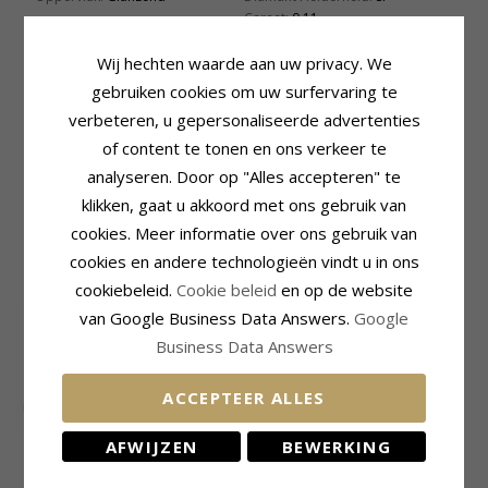
Caraat:
0,11
Steen
Ring
Wij hechten waarde aan uw privacy. We
Aantal:
6
Breedte Bovenkant:
2,3 mm
gebruiken cookies om uw surfervaring te
Slijpsel:
Prinsesgeslepen
Breedte Onderkant:
1,8 mm
Steen:
Smaragd
Dikte Bovenkant:
1,4 mm
verbeteren, u gepersonaliseerde advertenties
Caraat:
0,21
Dikte Onderkant:
1,1 mm
of content te tonen en ons verkeer te
Levertijd
analyseren. Door op "Alles accepteren" te
Maat In Voorraad:
klikken, gaat u akkoord met ons gebruik van
4-5 Weekdagen
cookies. Meer informatie over ons gebruik van
cookies en andere technologieën vindt u in ons
GERELATEERDE PRODUCTEN
cookiebeleid.
Cookie beleid
en op de website
van Google Business Data Answers.
Google
Business Data Answers
ACCEPTEER ALLES
AFWIJZEN
BEWERKING
Diamant ring in 9
Diamant ring in 14
karaat witgoud 0,02
karaat witgoud 0,117
323,-
841,-
CHANTI prijs
CHANTI prijs
ct
ct