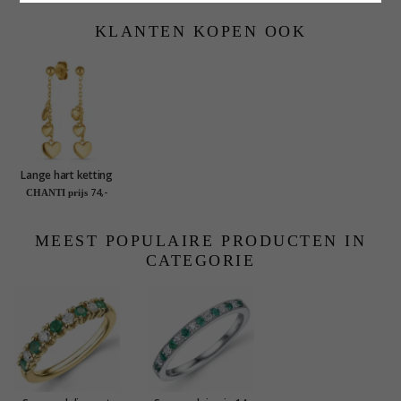
KLANTEN KOPEN OOK
Lange hart ketting
oorbellen in verguld
74,-
CHANTI prijs
zilver
MEEST POPULAIRE PRODUCTEN IN
CATEGORIE