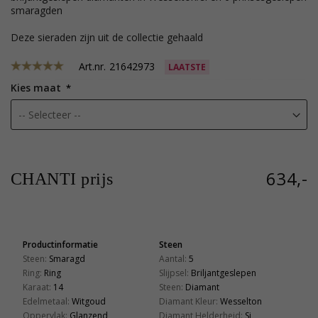
smaragden
Deze sieraden zijn uit de collectie gehaald
Art.nr.
21642973
LAATSTE
Kies maat
634,-
CHANTI prijs
Productinformatie
Steen
Steen:
Smaragd
Aantal:
5
Ring:
Ring
Slijpsel:
Briljantgeslepen
Karaat:
14
Steen:
Diamant
Edelmetaal:
Witgoud
Diamant Kleur:
Wesselton
Oppervlak:
Glanzend
Diamant Helderheid:
Si