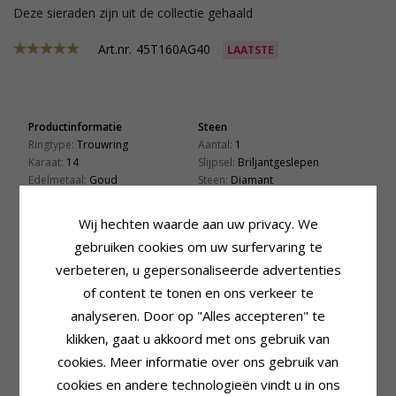
Deze sieraden zijn uit de collectie gehaald
Art.nr.
45T160AG40
LAATSTE
Productinformatie
Steen
Ringtype:
Trouwring
Aantal:
1
Karaat:
14
Slijpsel:
Briljantgeslepen
Edelmetaal:
Goud
Steen:
Diamant
Oppervlak:
Glanzend
Diamant Kleur:
Wesselton
Diamant Helderheid:
VS
Wij hechten waarde aan uw privacy. We
Caraat:
0,025
gebruiken cookies om uw surfervaring te
Ring
verbeteren, u gepersonaliseerde advertenties
Breedte:
4,0 mm
of content te tonen en ons verkeer te
Dikte:
1,6 mm
Gewicht:
4,2 G
analyseren. Door op "Alles accepteren" te
Levertijd:
Circa 5 Weken
klikken, gaat u akkoord met ons gebruik van
cookies. Meer informatie over ons gebruik van
KLANTEN KOPEN OOK
cookies en andere technologieën vindt u in ons