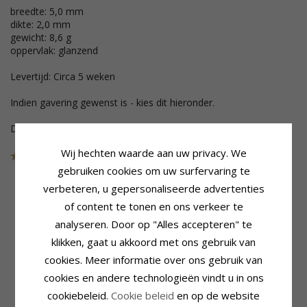
breedte: 5,0 mm
dikte: 2,0 mm
gewicht: 8,6 g
oppervlak: glanzend
Levertijd: Circa 5 weken
Indien gavering gewenst is - kies dit hieronder.
Deze sieraden zijn uit de collectie gehaald
Wij hechten waarde aan uw privacy. We
Art.nr.
48T200BW50
LAATSTE
gebruiken cookies om uw surfervaring te
verbeteren, u gepersonaliseerde advertenties
of content te tonen en ons verkeer te
Productinformatie
Steen
analyseren. Door op "Alles accepteren" te
Ringtype:
Trouwring
Aantal:
1
klikken, gaat u akkoord met ons gebruik van
Karaat:
14
Slijpsel:
Briljantgeslepen
Edelmetaal:
Witgoud
Steen:
Diamant
cookies. Meer informatie over ons gebruik van
Oppervlak:
Glanzend
Diamant Kleur:
Wesselton
cookies en andere technologieën vindt u in ons
Diamant Helderheid:
VS
cookiebeleid.
Cookie beleid
en op de website
Caraat:
0,05