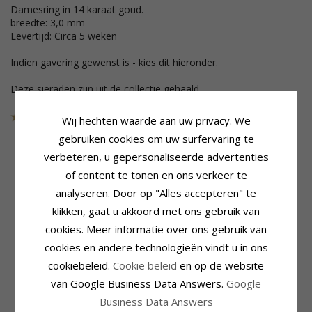
Damesring in 14 karaat goud.
breedte: 3,0 mm
Levertijd: Circa 5 weken
Indien gavering gewenst is - kies dit hieronder.
Deze sieraden zijn uit de collectie gehaald
Art.nr.
47200G407200G30
LAATSTE
Wij hechten waarde aan uw privacy. We
gebruiken cookies om uw surfervaring te
verbeteren, u gepersonaliseerde advertenties
of content te tonen en ons verkeer te
Productinformatie
Ring
analyseren. Door op "Alles accepteren" te
Ringtype:
Herenring
Breedte:
4,0 mm
Karaat:
14
Dikte:
1,3 mm
klikken, gaat u akkoord met ons gebruik van
Edelmetaal:
Goud
Gewicht:
3,1 G
cookies. Meer informatie over ons gebruik van
Oppervlak:
Glanzend
Levertijd:
Circa 5 Weken
cookies en andere technologieën vindt u in ons
Productinformatie
Ring
cookiebeleid.
Cookie beleid
en op de website
Ringtype:
Damesring
Breedte:
3,0 mm
van Google Business Data Answers.
Google
Karaat:
14
Dikte:
1,3 mm
Edelmetaal:
Goud
Gewicht:
2,3 G
Business Data Answers