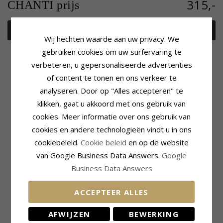
315,-
CHANTI prijs
In winkelmandje
Wij hechten waarde aan uw privacy. We
gebruiken cookies om uw surfervaring te
verbeteren, u gepersonaliseerde advertenties
of content te tonen en ons verkeer te
Productinformatie
Steen
analyseren. Door op "Alles accepteren" te
Steen:
Amethist
Aantal:
1
klikken, gaat u akkoord met ons gebruik van
Ring:
Ring
Slijpsel:
Facetgeslepen
Edelmetaal:
9 Karaat Goud
Kleur:
Paarse
cookies. Meer informatie over ons gebruik van
Verzameling:
Gold Collection
Steen:
Amethist
cookies en andere technologieën vindt u in ons
Oppervlak:
Glanzend
Steen
cookiebeleid.
Cookie beleid
en op de website
Aantal:
6
van Google Business Data Answers.
Google
Slijpsel:
Facetgeslepen
Business Data Answers
Kleur:
Witte
Steen:
Zirkoon
ACCEPTEER ALLES
Ring
Breedte Bovenkant:
1,8 mm
AFWIJZEN
BEWERKING
Breedte Onderkant:
1,3 mm