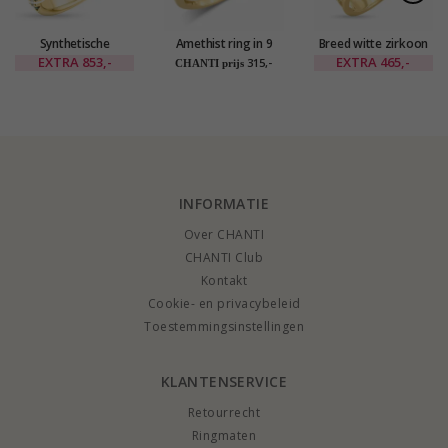
Synthetische
Amethist ring in 9
Breed witte zirkoon
smaragd gouden
karaat goud - Gold
gouden ring in 8
EXTRA
853,-
EXTRA
465,-
315,-
CHANTI prijs
ring in 9 karaat goud
Collection
karaat goud - Gold
Collection
INFORMATIE
Over CHANTI
CHANTI Club
Kontakt
Cookie- en privacybeleid
Toestemmingsinstellingen
KLANTENSERVICE
Retourrecht
Ringmaten