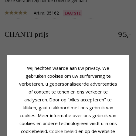
Deze sieraden zijn uit de collectie gehaald
Art.nr.
35162
LAATSTE
95,-
CHANTI prijs
Productinformatie
Afmeting
Wij hechten waarde aan uw privacy. We
Ketting Type:
Figaro Ketting
Breedte:
4,15 mm
Edelmetaal:
Zilver
Lengte:
50 cm
gebruiken cookies om uw surfervaring te
Oppervlak:
Glanzend
Gewicht:
15,9 Gram
verbeteren, u gepersonaliseerde advertenties
Levertijd
of content te tonen en ons verkeer te
Levertijd:
4-5 Weekdagen
analyseren. Door op "Alles accepteren" te
klikken, gaat u akkoord met ons gebruik van
KLANTEN KOPEN OOK
cookies. Meer informatie over ons gebruik van
cookies en andere technologieën vindt u in ons
cookiebeleid.
Cookie beleid
en op de website