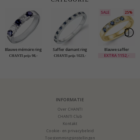
SALE
25%
Blauwe mémoire ring
Saffier diamant ring
Blauwe saffier
in zilver
in 14 karaat witgoud
mémoire ring in 14
EXTRA
1152,-
98,-
1023,-
CHANTI prijs
CHANTI prijs
0,19 ct 0,10 ct
karaat goud 0,10 ct
0,24 ct
INFORMATIE
Over CHANTI
CHANTI Club
Kontakt
Cookie- en privacybeleid
Toestemmingsinstellingen