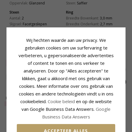
Oppervlak:
Glanzend
Steen:
Saffier
Steen
Ring
Aantal:
2
Breedte Bovenkant:
3,0 mm
Slijpsel:
Facetgeslepen
Breedte Onderkant:
2,7 mm
Kleur:
Witte
Dikte Bovenkant:
2,0 mm
Steen:
Zirkoon
Dikte Onderkant:
1,3 mm
Wij hechten waarde aan uw privacy. We
gebruiken cookies om uw surfervaring te
GERELATEERDE PRODUCTEN
verbeteren, u gepersonaliseerde advertenties
of content te tonen en ons verkeer te
LAATSTE
75%
analyseren. Door op "Alles accepteren" te
klikken, gaat u akkoord met ons gebruik van
cookies. Meer informatie over ons gebruik van
cookies en andere technologieën vindt u in ons
Breed zirkoon zilver
Eenvoudige ring in
Groot ring in zilver
cookiebeleid.
Cookie beleid
en op de website
ring in zilver
zilver
EXTRA
20,-
48,-
56,-
CHANTI prijs
CHANTI prijs
van Google Business Data Answers.
Google
Business Data Answers
KLANTEN KOPEN OOK
ACCEPTEER ALLES