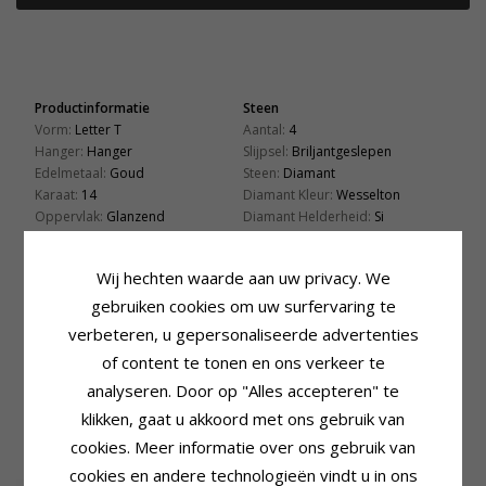
Productinformatie
Steen
Vorm:
Letter T
Aantal:
4
Hanger:
Hanger
Slijpsel:
Briljantgeslepen
Edelmetaal:
Goud
Steen:
Diamant
Karaat:
14
Diamant Kleur:
Wesselton
Oppervlak:
Glanzend
Diamant Helderheid:
Si
Caraat:
0,04
Zetting
Levertijd
Wij hechten waarde aan uw privacy. We
Lengte Excl. Bijl:
10,2 mm
Levertijd:
4-5 Weekdagen
gebruiken cookies om uw surfervaring te
Breedte:
8,6 mm
Past Bij Gouden Ketting Met
verbeteren, u gepersonaliseerde advertenties
Diepte:
1,2 mm
Breedte
of content te tonen en ons verkeer te
Slang Max.:
1,35 mm
analyseren. Door op "Alles accepteren" te
Venetiaans Max.:
1,4 mm
klikken, gaat u akkoord met ons gebruik van
cookies. Meer informatie over ons gebruik van
GERELATEERDE PRODUCTEN
cookies en andere technologieën vindt u in ons