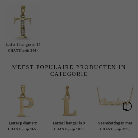
Letter t hanger in 14
caraat goud 0,04 ct
344,-
CHANTI prijs
MEEST POPULAIRE PRODUCTEN IN
CATEGORIE
Letter p diamant
Letter l hanger in 9
Naamkettingen met
hanger in 9 caraat
karaat goud - My
hanger in verguld
165,-
107,-
111,-
CHANTI prijs
CHANTI prijs
CHANTI prijs
goud 0,01 ct
Letter
zilver - My Letter