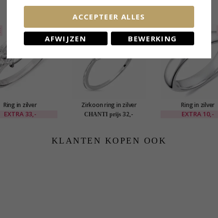
GERELATEERDE PRODUCTEN
ACCEPTEER ALLES
E
40%
LAATSTE
AFWIJZEN
BEWERKING
Ring in zilver
Zirkoon ring in zilver
Ring in zilver
EXTRA
33,-
EXTRA
10,-
32,-
CHANTI prijs
KLANTEN KOPEN OOK