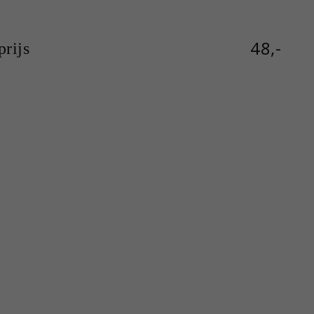
48,-
rijs