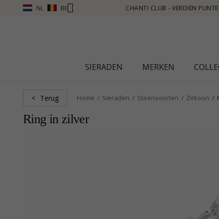
NL
BE
ZIE MEER - KLIK HIER
SIERADEN
MERKEN
COLLE
Terug
<
Home
Sieraden
Steensoorten
Zirkoon
Ring in zilver