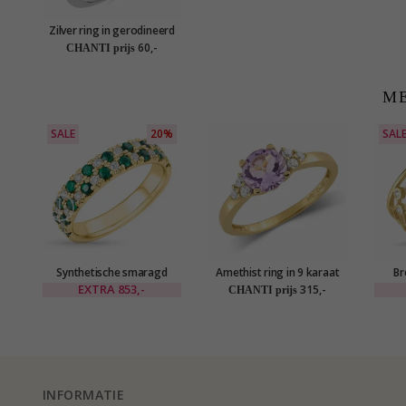
Zilver ring in gerodineerd
zilver
60,-
CHANTI prijs
ME
SALE
20%
SAL
Synthetische smaragd
Amethist ring in 9 karaat
Br
gouden ring in 9 karaat
goud - Gold Collection
goud
EXTRA
853,-
315,-
CHANTI prijs
goud
gou
INFORMATIE