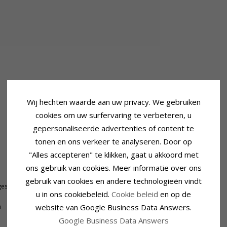
Wij hechten waarde aan uw privacy. We gebruiken
cookies om uw surfervaring te verbeteren, u
gepersonaliseerde advertenties of content te
tonen en ons verkeer te analyseren. Door op
"Alles accepteren" te klikken, gaat u akkoord met
Ring
ons gebruik van cookies. Meer informatie over ons
Breedte Bovenkant:
2,1 mm
gebruik van cookies en andere technologieën vindt
geslepen
Breedte Onderkant:
2,0 mm
u in ons cookiebeleid.
Cookie beleid
en op de
Dikte Bovenkant:
2,3 mm
website van Google Business Data Answers.
n
Dikte Onderkant:
1,0 mm
Google Business Data Answers