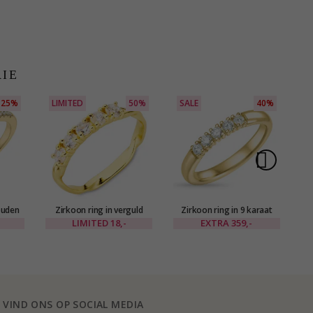
RIE
25%
LIMITED
50%
SALE
40%
ouden
Zirkoon ring in verguld
Zirkoon ring in 9 karaat
Ro
oud
messing - Eliné
goud
LIMITED
18,-
EXTRA
359,-
VIND ONS OP SOCIAL MEDIA