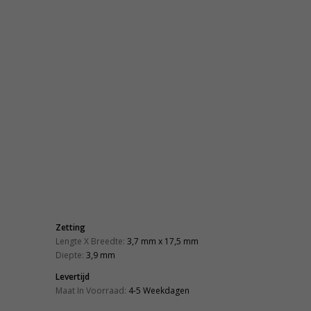
Zetting
Lengte X Breedte:
3,7 mm x 17,5 mm
Diepte:
3,9 mm
Levertijd
Maat In Voorraad:
4-5 Weekdagen