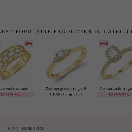
EST POPULAIRE PRODUCTEN IN CATEGO
E
20%
SALE
eed witte zirkoon
Zirkoon gouden ring in 9
Vierkant zirkoon g
en ring in 8 karaat
karaat goud
ring in 9 karaat g
EXTRA
465,-
EXTRA
417,-
519,-
CHANTI prijs
d - Gold Collection
KLANTENSERVICE