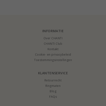
karaat goud met
14 karaat goud met
messing - Eliné
synthetische
synthetische
smaragd en zirkoon -
smaragd - Gold
Gold Collection
Collection
INFORMATIE
Over CHANTI
CHANTI Club
Kontakt
Cookie- en privacybeleid
Toestemmingsinstellingen
KLANTENSERVICE
Retourrecht
Ringmaten
Blog
FAQs