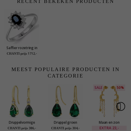
RECENT BEKEKEN PRODUCTEN
Saffier rozetring in
14 karaat witgoud
1712,-
CHANTI prijs
0,26 ct 0,65 ct
MEEST POPULAIRE PRODUCTEN IN
CATEGORIE
SALE
50%
Druppelvormige
Druppel groen
Maan en zon
oorbellen in 14
gouden oorbellen in
oorbellen in verguld
EXTRA
23,-
386,-
304,-
CHANTI prijs
CHANTI prijs