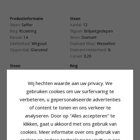
Productinformatie
Steen
Steen:
Saffier
Aantal:
12
Ring:
Rozetring
Slijpsel:
Briljantgeslepen
Karaat:
14
Steen:
Diamant
Edelmetaal:
Witgoud
Diamant Kleur:
Wesselton
Oppervlak:
Glanzend
Diamant Helderheid:
Si
Caraat:
0,26
Steen
Ring
Aantal:
1
Breedte Bovenkant:
1,2 mm
Slijpsel:
Facetgeslepen
Breedte Onderkant:
2,0 mm
Wij hechten waarde aan uw privacy. We
Steen:
Blauwe Saffier
Dikte Bovenkant:
2,0 mm
gebruiken cookies om uw surfervaring te
Caraat:
0,65
Dikte Onderkant:
1,1 mm
verbeteren, u gepersonaliseerde advertenties
Zetting
Lengte X Breedte:
of content te tonen en ons verkeer te
10,7 mm x 8,8 mm
analyseren. Door op "Alles accepteren" te
Diepte:
8,5 mm
klikken, gaat u akkoord met ons gebruik van
cookies. Meer informatie over ons gebruik van
GERELATEERDE PRODUCTEN
cookies en andere technologieën vindt u in ons