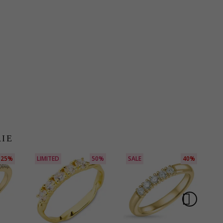
RIE
25%
LIMITED
50%
SALE
40%