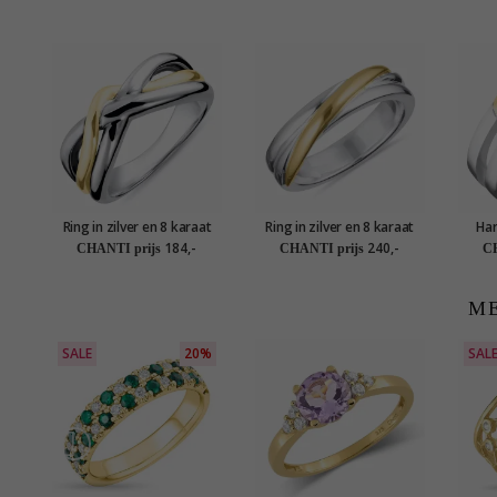
Ring in zilver en 8 karaat
Ring in zilver en 8 karaat
Har
goud
goud
184,-
240,-
CHANTI prijs
CHANTI prijs
CH
ME
SALE
20%
SAL