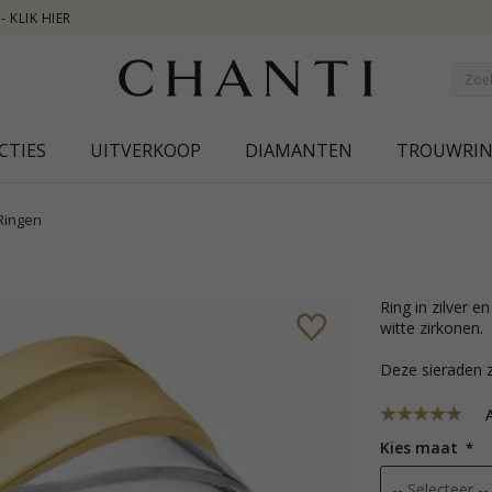
NEW COLLECTION | 
CTIES
UITVERKOOP
DIAMANTEN
TROUWRI
Ringen
ring in zilver en 8 karaat goud met glanzend oppervlak en 1 facetgeslepen
witte zirkonen.
Deze sieraden z
A
Kies maat