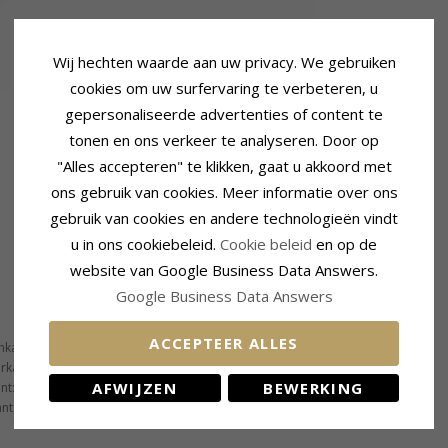
Wij hechten waarde aan uw privacy. We gebruiken
cookies om uw surfervaring te verbeteren, u
gepersonaliseerde advertenties of content te
tonen en ons verkeer te analyseren. Door op
"Alles accepteren" te klikken, gaat u akkoord met
ons gebruik van cookies. Meer informatie over ons
gebruik van cookies en andere technologieën vindt
u in ons cookiebeleid.
Cookie beleid
en op de
website van Google Business Data Answers.
Google Business Data Answers
Levertijd
ACCEPTEER ALLES
nkant:
6,9 mm
Maat In Voorraad:
4-5 Weekdagen
rkant:
5,2 mm
AFWIJZEN
BEWERKING
nt:
2,2 mm
nt:
1,5 mm