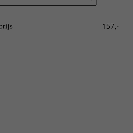
157,-
rijs