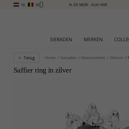
NL
BE
ER
SIERADEN
MERKEN
COLLE
Terug
<
Home
Sieraden
Steensoorten
Zirkoon
Saffier ring in zilver