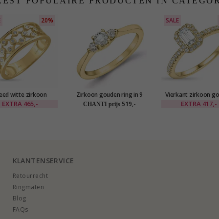
EST POPULAIRE PRODUCTEN IN CATEGO
E
20%
SALE
eed witte zirkoon
Zirkoon gouden ring in 9
Vierkant zirkoon g
en ring in 8 karaat
karaat goud
ring in 9 karaat g
EXTRA
465,-
EXTRA
417,-
519,-
CHANTI prijs
d - Gold Collection
KLANTENSERVICE
Retourrecht
Ringmaten
Blog
FAQs