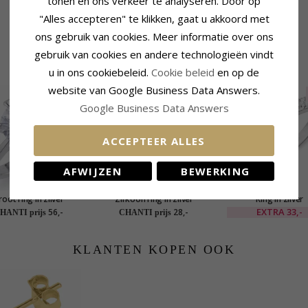
tonen en ons verkeer te analyseren. Door op
"Alles accepteren" te klikken, gaat u akkoord met
ons gebruik van cookies. Meer informatie over ons
gebruik van cookies en andere technologieën vindt
GERELATEERDE PRODUCTEN
u in ons cookiebeleid.
Cookie beleid
en op de
website van Google Business Data Answers.
SALE
Google Business Data Answers
ACCEPTEER ALLES
AFWIJZEN
BEWERKING
oot ring in zilver
Zirkoon ring in zilver
Ring in zilver
EXTRA
33,-
56,-
28,-
HANTI prijs
CHANTI prijs
KLANTEN KOPEN OOK