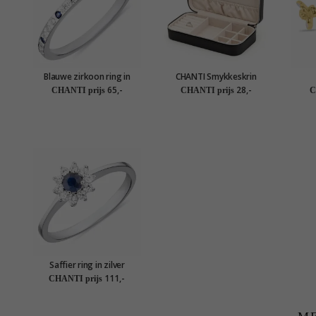
Blauwe zirkoon ring in
CHANTI Smykkeskrin
zilver
sieradendoosje in kunstleer
laven
65,-
28,-
CHANTI prijs
CHANTI prijs
C
in v
Saffier ring in zilver
111,-
CHANTI prijs