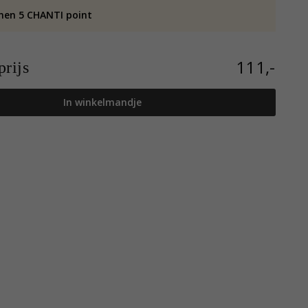
nen 5 CHANTI point
111,-
rijs
In winkelmandje