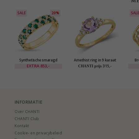
ME
SALE
20%
SAL
Synthetische smaragd
Amethist ring in 9 karaat
Br
gouden ring in 9 karaat
goud - Gold Collection
goud
EXTRA
853,-
315,-
CHANTI prijs
goud
gou
INFORMATIE
Over CHANTI
CHANTI Club
Kontakt
Cookie- en privacybeleid