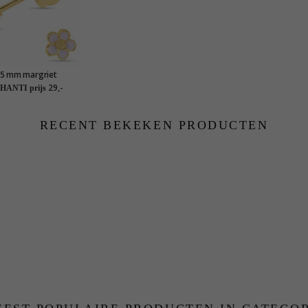
5 mm margriet
delkleurige oorsteker
29,-
HANTI prijs
erguld zilver - Majse
RECENT BEKEKEN PRODUCTEN