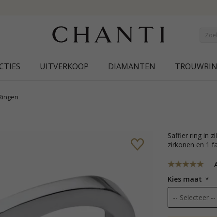
NEW COLLECTION | AURA
CTIES
UITVERKOOP
DIAMANTEN
TROUWRI
Ringen
saffier ring in zilver met glanzend oppervlak en 10 facetgeslepen witte
zirkonen en 1 f
A
Kies maat