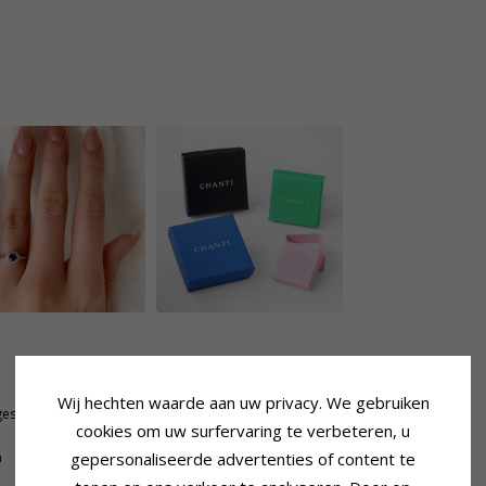
Steen
Aantal:
1
Wij hechten waarde aan uw privacy. We gebruiken
geslepen
Slijpsel:
Facetgeslepen
cookies om uw surfervaring te verbeteren, u
Kleur:
Blauwe
n
gepersonaliseerde advertenties of content te
Steen:
Saffier