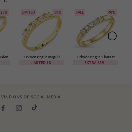
RIE
25%
LIMITED
50%
SALE
40%
ouden
Zirkoon ring in verguld
Zirkoon ring in 9 karaat
Ro
oud
messing - Eliné
goud
LIMITED
18,-
EXTRA
359,-
VIND ONS OP SOCIAL MEDIA