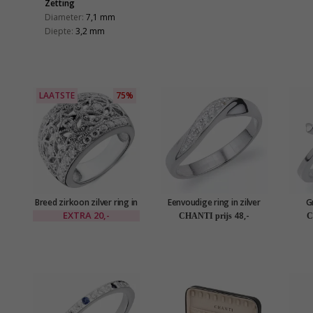
Zetting
Diameter:
7,1 mm
Diepte:
3,2 mm
LAATSTE
75%
Breed zirkoon zilver ring in
Eenvoudige ring in zilver
Gr
zilver
EXTRA
20,-
48,-
CHANTI prijs
C