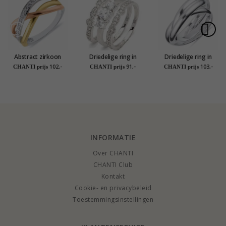
Abstract zirkoon
Driedelige ring in
Driedelige ring in
vinger ringen in zilver
zilver
zilver
102,-
91,-
103,-
CHANTI prijs
CHANTI prijs
CHANTI prijs
met verguld
sterlingzilver met
zilver met een roze
coating
INFORMATIE
Over CHANTI
CHANTI Club
Kontakt
Cookie- en privacybeleid
Toestemmingsinstellingen