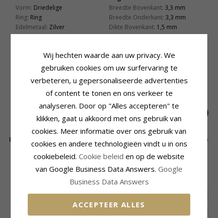
Vorm:
Driedelige
Breedte Bovenkant:
3,3 mm
Ring:
Ring
Breedte Onderkant:
3,3 mm
Edelmetaal:
Zilver
Dikte Bovenkant:
1,5 mm
Oppervlak:
Glanzend
Dikte Onderkant:
1,5 mm
Wij hechten waarde aan uw privacy. We
GERELATEERDE PRODUCTEN
gebruiken cookies om uw surfervaring te
verbeteren, u gepersonaliseerde advertenties
SALE
of content te tonen en ons verkeer te
analyseren. Door op "Alles accepteren" te
klikken, gaat u akkoord met ons gebruik van
cookies. Meer informatie over ons gebruik van
Bloem ring in zilver -
Ring in zilver
Ring in zilver - Lumé
cookies en andere technologieën vindt u in ons
Lumé Essence
Etched
90,-
99,-
69,-
CHANTI prijs
CHANTI prijs
CHANTI prijs
cookiebeleid.
Cookie beleid
en op de website
van Google Business Data Answers.
Google
KLANTEN KOPEN OOK
Business Data Answers
SALE
30%
SALE
75%
ACCEPTEER ALLES