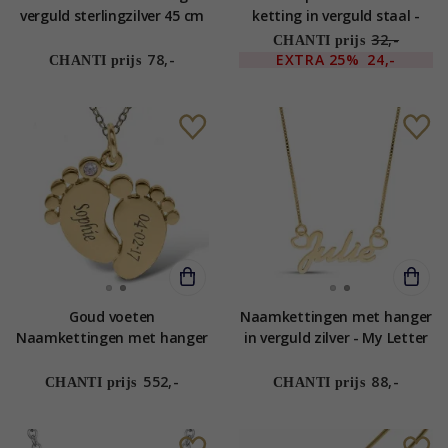
verguld sterlingzilver 45 cm
ketting in verguld staal -
x 1,2 mm
OCEANA
32,-
CHANTI prijs
78,-
EXTRA
25%
24,-
CHANTI prijs
Goud voeten
Naamkettingen met hanger
Naamkettingen met hanger
in verguld zilver - My Letter
in 9 karaat goud met 1
facetgeslepen blaume
552,-
88,-
CHANTI prijs
CHANTI prijs
zirkonen - My Letter