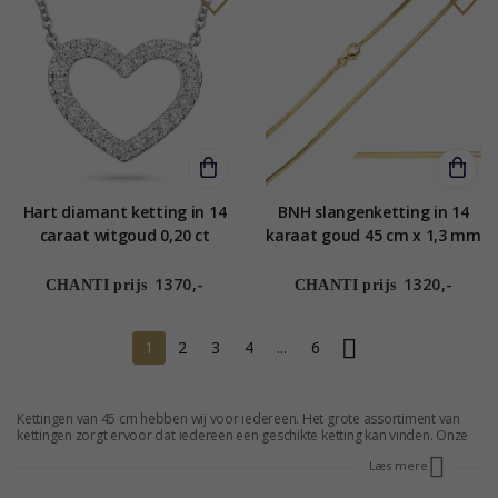
Hart diamant ketting in 14
BNH slangenketting in 14
caraat witgoud 0,20 ct
karaat goud 45 cm x 1,3 mm
1370,-
1320,-
CHANTI prijs
CHANTI prijs
1
2
3
4
...
6
Kettingen van 45 cm hebben wij voor iedereen. Het grote assortiment van
kettingen zorgt ervoor dat iedereen een geschikte ketting kan vinden. Onze
kettingen van 45 cm, hebben een grote verscheidenheid aan ontwerpen en
Læs mere
breedtes. Er zijn kettingen van 45 cm voor iedere smaak en je kunt tot 70 %
op onze kettingen besparen. Koop hier een ketting en maak een goede deal.