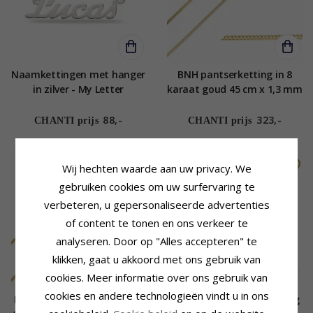
Naamkettingen met hanger
BNH pantserketting in 8
in zilver - My Letter
karaat goud 45 cm x 1,3 mm
88,-
323,-
CHANTI prijs
CHANTI prijs
SALE
WATERPROOF
Wij hechten waarde aan uw privacy. We
gebruiken cookies om uw surfervaring te
verbeteren, u gepersonaliseerde advertenties
of content te tonen en ons verkeer te
analyseren. Door op "Alles accepteren" te
klikken, gaat u akkoord met ons gebruik van
cookies. Meer informatie over ons gebruik van
cookies en andere technologieën vindt u in ons
BNH Anker ronde ketting in
Waterproof parel Y-ketting