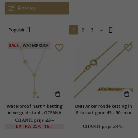
Filteren
Populair
1
2
3
4
SALE
WATERPROOF
Waterproof hart Y-ketting
BNH Anker ronde ketting in
in verguld staal - OCEANA
8 karaat goud 45 - 50 cm x
1,2 mm
23,-
CHANTI prijs
EXTRA
25%
18,-
244,-
CHANTI prijs