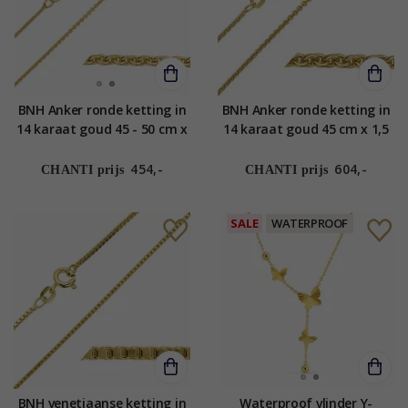
BNH Anker ronde ketting in
BNH Anker ronde ketting in
14 karaat goud 45 - 50 cm x
14 karaat goud 45 cm x 1,5
1,2 cm
mm
454,-
604,-
CHANTI prijs
CHANTI prijs
SALE
WATERPROOF
BNH venetiaanse ketting in
Waterproof vlinder Y-