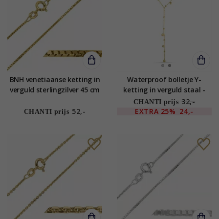
BNH venetiaanse ketting in
Waterproof bolletje Y-
verguld sterlingzilver 45 cm
ketting in verguld staal -
x 1,0 mm
OCEANA
32,-
CHANTI prijs
52,-
EXTRA
25%
24,-
CHANTI prijs