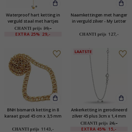
Waterproof hart ketting in
Naamkettingen met hanger
verguld staal met hartjes
in verguld zilver - My Letter
hanger in staal - OCEANA
39,-
CHANTI prijs
EXTRA
25%
29,-
127,-
CHANTI prijs
LAATSTE
BNH bismarck ketting in 8
Ankerketting in gerodineerd
karaat goud 45 cm x 3,5 mm
zilver 45 plus 3cm x 1,4 mm
26,-
CHANTI prijs
1143,-
EXTRA
45%
15,-
CHANTI prijs