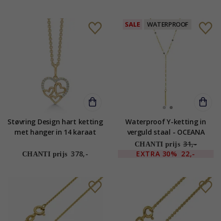
SALE
WATERPROOF
Støvring Design hart ketting
Waterproof Y-ketting in
met hanger in 14 karaat
verguld staal - OCEANA
goud met vergulde zilveren
31,-
CHANTI prijs
ketting witte zirkoon
378,-
EXTRA
30%
22,-
CHANTI prijs