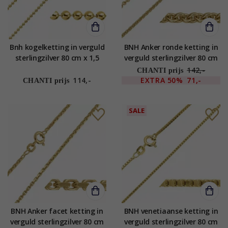
Bnh kogelketting in verguld
BNH Anker ronde ketting in
sterlingzilver 80 cm x 1,5
verguld sterlingzilver 80 cm
mm
x 1,8 mm
142,-
CHANTI prijs
114,-
EXTRA
50%
71,-
CHANTI prijs
SALE
BNH Anker facet ketting in
BNH venetiaanse ketting in
verguld sterlingzilver 80 cm
verguld sterlingzilver 80 cm