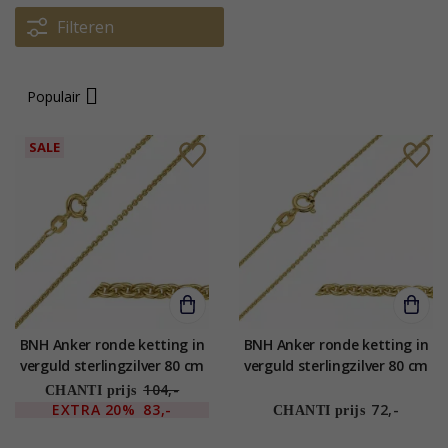
Filteren
Populair
SALE
BNH Anker ronde ketting in
BNH Anker ronde ketting in
verguld sterlingzilver 80 cm
verguld sterlingzilver 80 cm
x 1,5 mm
x 1,1 mm
104,-
CHANTI prijs
EXTRA
20%
83,-
72,-
CHANTI prijs