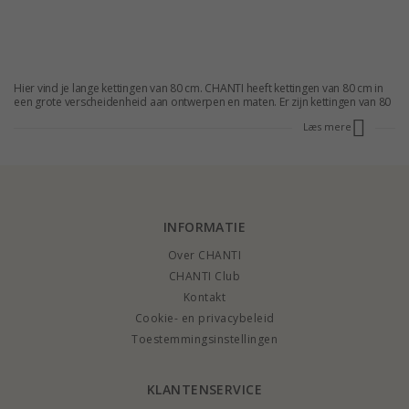
Hier vind je lange kettingen van 80 cm. CHANTI heeft kettingen van 80 cm in
een grote verscheidenheid aan ontwerpen en maten. Er zijn kettingen van 80
cm voor iedereen, ongeacht smaak en stijl. Het grote assortiment van
Læs mere
kettingen zorgt ervoor dat iedereen kan vinden wat hij zoekt. We hebben
kettingen voor lage prijzen, maar van hoge kwaliteit. Koop nu een ketting en
krijg hem snel geleverd.
INFORMATIE
Over CHANTI
CHANTI Club
Kontakt
Cookie- en privacybeleid
Toestemmingsinstellingen
KLANTENSERVICE