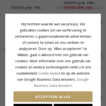
x 1,6 mm
x 1,2 mm
130,-
CHANTI prijs
165,-
EXTRA
20%
104,-
CHANTI prijs
SALE
Wij hechten waarde aan uw privacy. We
gebruiken cookies om uw surfervaring te
verbeteren, u gepersonaliseerde advertenties
of content te tonen en ons verkeer te
analyseren. Door op "Alles accepteren" te
klikken, gaat u akkoord met ons gebruik van
cookies. Meer informatie over ons gebruik van
cookies en andere technologieën vindt u in ons
BNH Anker facet ketting in
BNH Anker ronde ketting in
cookiebeleid.
Cookie beleid
en op de website
zilver 80 cm x 1,4 mm
zilver 80 cm x 1,8 mm
81,-
van Google Business Data Answers.
Google
CHANTI prijs
65,-
EXTRA
40%
49,-
CHANTI prijs
Business Data Answers
ACCEPTEER ALLES
LAATSTE
SALE