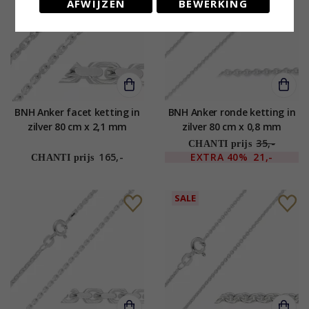
AFWIJZEN
BEWERKING
BNH Anker facet ketting in
BNH Anker ronde ketting in
zilver 80 cm x 2,1 mm
zilver 80 cm x 0,8 mm
35,-
CHANTI prijs
165,-
EXTRA
40%
21,-
CHANTI prijs
SALE