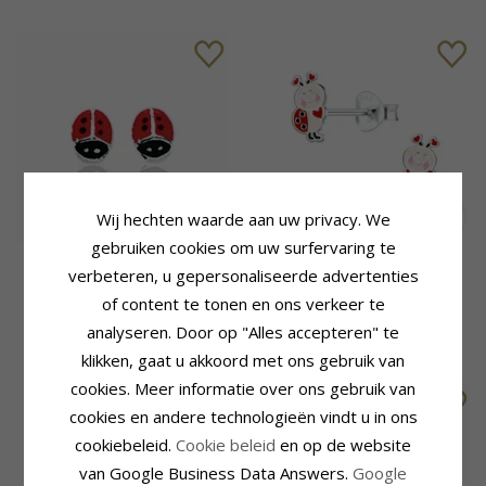
Wij hechten waarde aan uw privacy. We
gebruiken cookies om uw surfervaring te
Klein Scrouples
Lieveheersbeestje kinder
verbeteren, u gepersonaliseerde advertenties
lieveheersbeestje oorbellen
oorbellen in zilver - Little
of content te tonen en ons verkeer te
in zilver rode emaille zwart
Ones
emaille
30,-
22,-
analyseren. Door op "Alles accepteren" te
CHANTI prijs
CHANTI prijs
klikken, gaat u akkoord met ons gebruik van
cookies. Meer informatie over ons gebruik van
cookies en andere technologieën vindt u in ons
cookiebeleid.
Cookie beleid
en op de website
van Google Business Data Answers.
Google