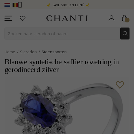
SAVE 50% ON ELINÉ
CHANTI CLUB
Home
Sieraden
Steensoorten
Blauwe syntetische saffier rozetring in
gerodineerd zilver