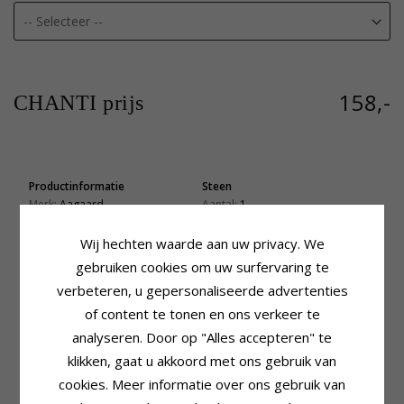
158,-
CHANTI prijs
Productinformatie
Steen
Merk:
Aagaard
Aantal:
1
Bijvoeglijk Naamwoord:
Elegant
Slijpsel:
Facetgeslepen
Steen:
Parel
Kleur:
Witte
Wij hechten waarde aan uw privacy. We
Type:
Hanger
Steen:
Zirkoon
gebruiken cookies om uw surfervaring te
Edelmetaal:
8 Karaat Goud
Afmeting
verbeteren, u gepersonaliseerde advertenties
Oppervlak:
Glanzend
Lengte Incl. Haakje:
13,3 mm
Edelmetaal:
of content te tonen en ons verkeer te
Breedte:
7,0 mm
Vergulde Zilveren Ketting
analyseren. Door op "Alles accepteren" te
Oppervlak:
Glanzend
Levertijd
klikken, gaat u akkoord met ons gebruik van
Levertijd:
4-5 Weekdagen
cookies. Meer informatie over ons gebruik van