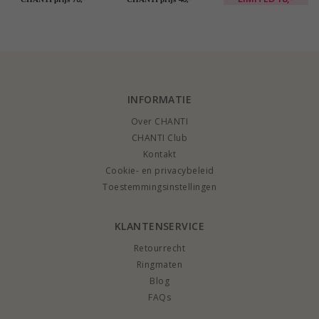
armband in verguld
messing - Eliné
sterlingzilver -
Amoré
INFORMATIE
Over CHANTI
CHANTI Club
Kontakt
Cookie- en privacybeleid
Toestemmingsinstellingen
KLANTENSERVICE
Retourrecht
Ringmaten
Blog
FAQs