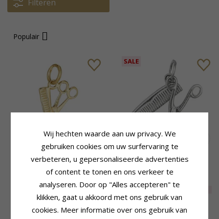
Filteren
Populair
SALE
Wij hechten waarde aan uw privacy. We
gebruiken cookies om uw surfervaring te
Schaar hanger in verguld
Kam en schaar hanger in
verbeteren, u gepersonaliseerde advertenties
sterlingzilver
zilver
of content te tonen en ons verkeer te
61,-
CHANTI prijs
analyseren. Door op "Alles accepteren" te
36,-
EXTRA
70%
18,-
CHANTI prijs
klikken, gaat u akkoord met ons gebruik van
cookies. Meer informatie over ons gebruik van