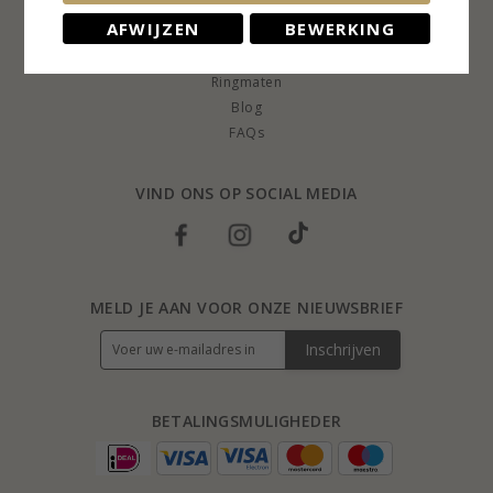
KLANTENSERVICE
AFWIJZEN
BEWERKING
Retourrecht
Ringmaten
Blog
FAQs
VIND ONS OP SOCIAL MEDIA
MELD JE AAN VOOR ONZE NIEUWSBRIEF
Inschrijven
BETALINGSMULIGHEDER