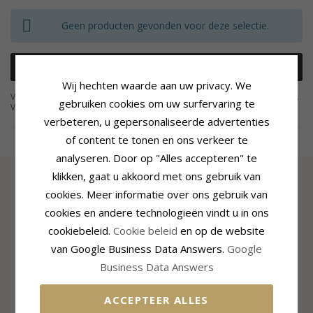
Geen producten gevonden voor deze selectie.
Verwijder Alle Filters
Wij hechten waarde aan uw privacy. We
Vierkante manchetknopen zijn verkrijgbaar in een enorme keuze bij CHANTI.
gebruiken cookies om uw surfervaring te
Vierkante manchetknopen voor het pak is elegant en chic. Koop vierkante
manchetknopen met verschillende patronen en afwerkingen bij CHANTI.
verbeteren, u gepersonaliseerde advertenties
Læs mere
of content te tonen en ons verkeer te
analyseren. Door op "Alles accepteren" te
klikken, gaat u akkoord met ons gebruik van
cookies. Meer informatie over ons gebruik van
INFORMATIE
cookies en andere technologieën vindt u in ons
Over CHANTI
cookiebeleid.
Cookie beleid
en op de website
CHANTI Club
van Google Business Data Answers.
Google
Kontakt
Business Data Answers
Cookie- en privacybeleid
Toestemmingsinstellingen
ACCEPTEER ALLES