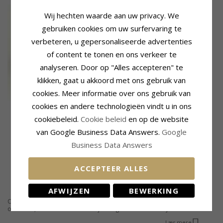
Wij hechten waarde aan uw privacy. We
gebruiken cookies om uw surfervaring te
verbeteren, u gepersonaliseerde advertenties
of content te tonen en ons verkeer te
analyseren. Door op "Alles accepteren" te
klikken, gaat u akkoord met ons gebruik van
cookies. Meer informatie over ons gebruik van
cookies en andere technologieën vindt u in ons
Roze oorbellen in
cookiebeleid.
Cookie beleid
en op de website
geoxideerd sterlingzilver
van Google Business Data Answers.
Google
39,-
CHANTI prijs
Business Data Answers
ACCEPTEER ALLES
AFWIJZEN
BEWERKING
Oorbellen met rozen voor vrouwen. Bent u op zoek naar een nieuw paar
oorbellen, onze rose oorbellen zijn een goede keuze. Ze zijn modern en
elegant in hun expressie. Eigenschappen zoals de meeste vrouwen willen.
Læs mere