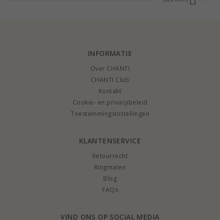
Blader door de oorbellen, zal je oorbellen in vele vormen, materialen en
ontwerpen. Als je je oorbellen hier kopen, kunt u bespaart tot 70%. Doe het
dan en vermijd het gedoe in de winkels.
INFORMATIE
Over CHANTI
CHANTI Club
Kontakt
Cookie- en privacybeleid
Toestemmingsinstellingen
KLANTENSERVICE
Retourrecht
Ringmaten
Blog
FAQs
VIND ONS OP SOCIAL MEDIA