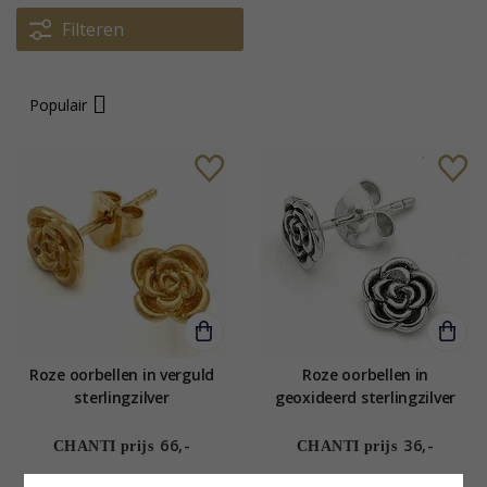
Filteren
Populair
Roze oorbellen in verguld
Roze oorbellen in
sterlingzilver
geoxideerd sterlingzilver
66,-
36,-
CHANTI prijs
CHANTI prijs