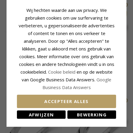
Wij hechten waarde aan uw privacy. We
gebruiken cookies om uw surfervaring te
verbeteren, u gepersonaliseerde advertenties
of content te tonen en ons verkeer te
analyseren. Door op "Alles accepteren" te
klikken, gaat u akkoord met ons gebruik van
cookies. Meer informatie over ons gebruik van
0,20 ct solitaire ring in 14
0,20 ct solitaire ring in 14
cookies en andere technologieën vindt u in ons
karaat witgoud
karaat goud
cookiebeleid.
Cookie beleid
en op de website
van Google Business Data Answers.
Google
1593,-
1570,-
CHANTI prijs
CHANTI prijs
Business Data Answers
ACCEPTEER ALLES
AFWIJZEN
BEWERKING