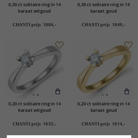
0,30 ct solitaire ring in 14
0,30 ct solitaire ring in 14
karaat witgoud
karaat goud
1884,-
1849,-
CHANTI prijs
CHANTI prijs
0,20 ct solitaire ring in 14
0,20 ct solitaire ring in 14
karaat witgoud
karaat goud
1633,-
1614,-
CHANTI prijs
CHANTI prijs