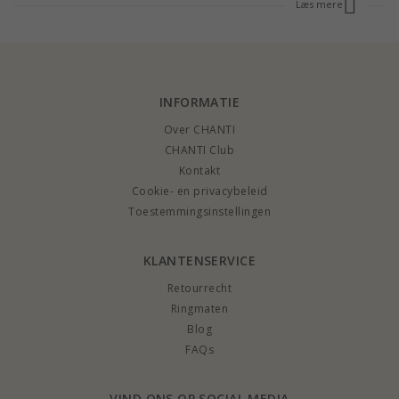
Læs mere
betaal jij slechts het verschil in prijs. Je bespaart altijd veel geld bij CHANTI.
INFORMATIE
Over CHANTI
CHANTI Club
Kontakt
Cookie- en privacybeleid
Toestemmingsinstellingen
KLANTENSERVICE
Retourrecht
Ringmaten
Blog
FAQs
VIND ONS OP SOCIAL MEDIA