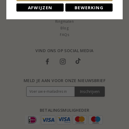
KLANTENSERVICE
AFWIJZEN
BEWERKING
Retourrecht
Ringmaten
Blog
FAQs
VIND ONS OP SOCIAL MEDIA
MELD JE AAN VOOR ONZE NIEUWSBRIEF
Inschrijven
BETALINGSMULIGHEDER