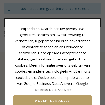
Geen producten gevonden voor deze selectie.
Verwijder Alle Filters
Wij hechten waarde aan uw privacy. We
Sterrenbeeld kettingen geven een persoonlijk aanzien en wij hebben veel
gebruiken cookies om uw surfervaring te
kettingen met sterrenbeelden. Sterrenbeeld kettingen geven persoonlijkheid
en charme aan degene die ze draagt. Een sterrenbeeld ketting vertelt wie je
verbeteren, u gepersonaliseerde advertenties
Læs mere
bent. Al onze sterrenbeeld kettingen zijn in verschillende materialen
of content te tonen en ons verkeer te
verkrijgbaar, afhankelijk van de vraag of je een sterrenbeeld ketting in goud
of zilver wenst. Bestel je een sterrenbeeld ketting bij CHANTI, dan zul je die
analyseren. Door op "Alles accepteren" te
binnen een paar dagen geleverd krijgen. Tegelijkertijd bespaar je tot 70 %.
Dat zijn de voordelen als je een sterrenbeeld ketting bij ons bestelt. Bekijk
klikken, gaat u akkoord met ons gebruik van
onze collectie en zie of je een sterrenbeeld ketting kunt vinden die bij jou
past.
cookies. Meer informatie over ons gebruik van
INFORMATIE
cookies en andere technologieën vindt u in ons
Over CHANTI
cookiebeleid.
Cookie beleid
en op de website
CHANTI Club
van Google Business Data Answers.
Google
Kontakt
Business Data Answers
Cookie- en privacybeleid
Toestemmingsinstellingen
ACCEPTEER ALLES