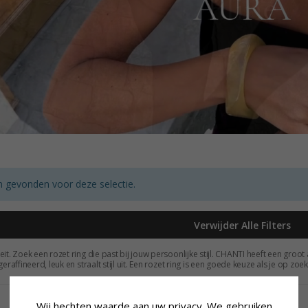
 gevonden voor deze selectie.
Verwijder Alle Filters
eit. Zoek een rozet ring die past bij jouw persoonlijke stijl. CHANTI heeft een gro
 geraffineerd, leuk en straalt stijl uit. Een rozet ring is een goede keuze als je op
aterialen gemaakt. Bestel meteen een rozet ring en ontvang hem snel. Je kunt tot 7
Wij hechten waarde aan uw privacy. We gebruiken