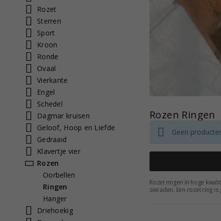
Rozet
Sterren
Sport
Kroon
Ronde
Ovaal
Vierkante
Engel
Schedel
Rozen Ringen
Dagmar kruisen
Geloof, Hoop en Liefde
Geen producten
Gedraaid
Klavertje vier
Rozen
Oorbellen
Rozet ringen in hoge kwalit
Ringen
sieraden. Een rozet ring is
design en zijn van goede m
Hanger
Driehoekig