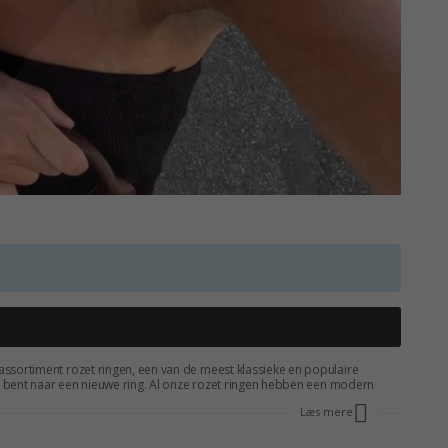
ot assortiment rozet ringen, een van de meest klassieke en populaire
 zoek bent naar een nieuwe ring. Al onze rozet ringen hebben een modern
0 % te besparen als je een rozet ring bij CHANTI koopt.
Læs mere