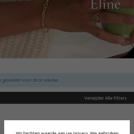
 gevonden voor deze selectie.
Verwijder Alle Filters
Wij hechten waarde aan uw privacy. We gebruiken