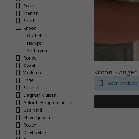
Rozet
Sterren
Sport
Kroon
Oorbellen
Hanger
Kettingen
Ronde
Ovaal
Kroon Hanger
Vierkante
Engel
Geen producten
Schedel
Dagmar kruisen
Geloof, Hoop en Liefde
Gedraaid
Klavertje vier
Rozen
Driehoekig