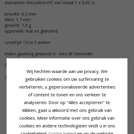
diamanten Wesselton/VS van totaal 1 x 0,05 ct.
breedte: 6,5 mm
dikte: 1,7 mm
gewicht: 7,9 g
oppervlak: mat en glanzend
Levertijd: Circa 5 weken
Indien gavering gewenst is - kies dit hieronder.
Deze sieraden zijn uit de collectie gehaald
Wij hechten waarde aan uw privacy. We
Art.nr.
47634W65
LAATSTE
gebruiken cookies om uw surfervaring te
verbeteren, u gepersonaliseerde advertenties
of content te tonen en ons verkeer te
analyseren. Door op "Alles accepteren" te
Productinformatie
Steen
klikken, gaat u akkoord met ons gebruik van
Bijvoeglijk Naamwoord:
Aantal:
1
Mat En Glanzend
Slijpsel:
Briljantgeslepen
cookies. Meer informatie over ons gebruik van
Vorm:
Breed
Steen:
Diamant
cookies en andere technologieën vindt u in ons
Steen:
Diamant
Diamant Kleur:
Wesselton
cookiebeleid.
Cookie beleid
en op de website
Ringtype:
Trouwring
Diamant Helderheid:
VS