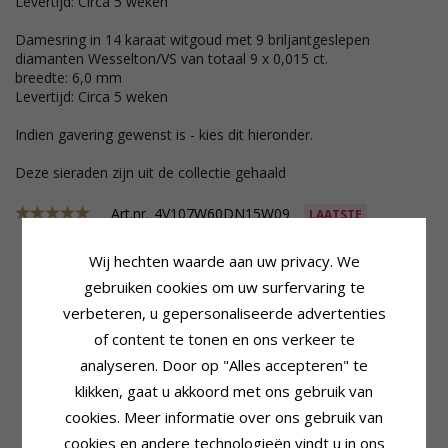
Levertijd: Circa 5 weken
Damesring in 14 karaat witgoud met 9 briljantgeslepen
diamanten Wesselton/VS van totaal 9 x 0,015 ct.
breedte: 6,0 mm
Levertijd: Circa 5 weken
Indien gavering gewenst is - kies dit hieronder.
Deze sieraden zijn uit de collectie gehaald
Art.nr.
4V107W60DN15W09
LAATSTE
Wij hechten waarde aan uw privacy. We
gebruiken cookies om uw surfervaring te
Productinformatie
Ring
verbeteren, u gepersonaliseerde advertenties
Bijvoeglijk Naamwoord:
Matte
Breedte:
6,0 mm
of content te tonen en ons verkeer te
Ringtype:
Herenring
Gewicht:
10,3 G
Karaat:
14
Levertijd:
Circa 5 Weken
analyseren. Door op "Alles accepteren" te
Edelmetaal:
Witgoud
klikken, gaat u akkoord met ons gebruik van
Productinformatie
Oppervlak:
Mat
Ringtype:
Damesring
cookies. Meer informatie over ons gebruik van
Karaat:
14
cookies en andere technologieën vindt u in ons