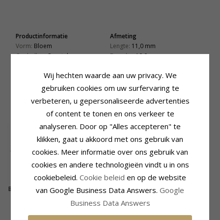
Productinformatie
Afmeting
Vorm:
Bloem
Lengte:
11,0 mm
Oorbellen:
Oorsteker
Breedte:
10,0 mm
Edelmetaal:
Levertijd
Wij hechten waarde aan uw privacy. We
Zilver En 8 Karaat Goud
Levertijd:
4-5 Weekdagen
Oppervlak:
Glanzend
gebruiken cookies om uw surfervaring te
verbeteren, u gepersonaliseerde advertenties
GERELATEERDE PRODUCTEN
of content te tonen en ons verkeer te
analyseren. Door op "Alles accepteren" te
klikken, gaat u akkoord met ons gebruik van
cookies. Meer informatie over ons gebruik van
cookies en andere technologieën vindt u in ons
cookiebeleid.
Cookie beleid
en op de website
Bloem oorsteker in 9
van Google Business Data Answers.
Google
karaat goud met
292,-
CHANTI prijs
Business Data Answers
zirkoon - Gold
Collection