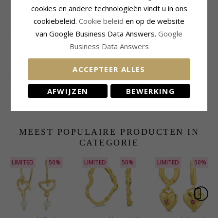
cookies en andere technologieën vindt u in ons
KLANTEN KOPEN OOK
cookiebeleid.
Cookie beleid
en op de website
van Google Business Data Answers.
Google
Business Data Answers
ACCEPTEER ALLES
AFWIJZEN
BEWERKING
2 x 0,05 ct solitaire
Letter s hanger in 14
oorbel in 14 karaat
caraat goud 0,025 ct
518,-
308,-
CHANTI prijs
CHANTI prijs
goud met diamant
MEEST POPULAIRE PRODUCTEN IN
CATEGORIE
LIMITED
50%
LIMITED
50%
LIMITED
50%