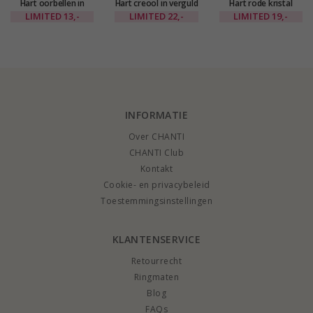
Hart oorbellen in
Hart creool in verguld
Hart rode kristal
verguld messing -
messing - Eliné
creool in verguld
LIMITED
13,-
LIMITED
22,-
LIMITED
19,-
Eliné
messing - Eliné
INFORMATIE
Over CHANTI
CHANTI Club
Kontakt
Cookie- en privacybeleid
Toestemmingsinstellingen
KLANTENSERVICE
Retourrecht
Ringmaten
Blog
FAQs