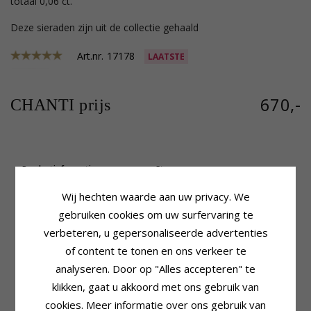
totaal 0,06 ct.
Deze sieraden zijn uit de collectie gehaald
Art.nr.
17178
LAATSTE
670,-
CHANTI prijs
Productinformatie
Steen
Vorm:
Hart
Aantal:
12
Wij hechten waarde aan uw privacy. We
Oorbellen:
Diamant Oorbellen
Slijpsel:
Briljantgeslepen
Edelmetaal:
14 Karaat Goud
Steen:
Diamant
gebruiken cookies om uw surfervaring te
Oppervlak:
Glanzend
Diamant Kleur:
Wesselton
verbeteren, u gepersonaliseerde advertenties
Diamant Helderheid:
Si
of content te tonen en ons verkeer te
Caraat:
0,06
analyseren. Door op "Alles accepteren" te
Afmeting
Levertijd
klikken, gaat u akkoord met ons gebruik van
Lengte:
6,2 mm
Levertijd:
4-5 Weekdagen
Breedte:
6,9 mm
cookies. Meer informatie over ons gebruik van