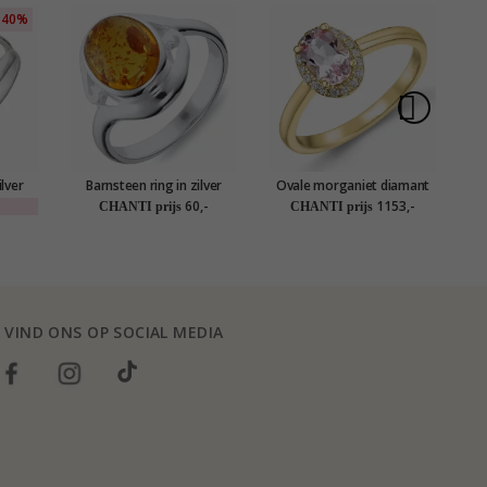
40%
ilver
Barnsteen ring in zilver
Ovale morganiet diamant
P
ring in 14 karaat goud 0,83
60,-
1153,-
CHANTI prijs
CHANTI prijs
ct 0,09 ct
VIND ONS OP SOCIAL MEDIA