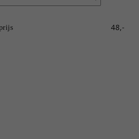
48,-
rijs