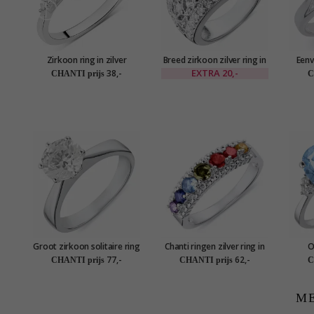
Zirkoon ring in zilver
Breed zirkoon zilver ring in
Eenv
zilver
EXTRA
20,-
38,-
CHANTI prijs
C
Groot zirkoon solitaire ring
Chanti ringen zilver ring in
O
in gerodineerd zilver
gerodineerd zilver
77,-
62,-
CHANTI prijs
CHANTI prijs
C
ME