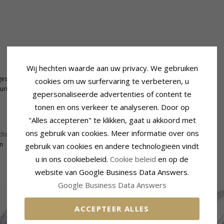
Wij hechten waarde aan uw privacy. We gebruiken
Steen
geslepen
Slijpsel:
Facetgeslepen
cookies om uw surfervaring te verbeteren, u
urige
Kleur:
Witte
gepersonaliseerde advertenties of content te
Steen:
Zirkoon
tonen en ons verkeer te analyseren. Door op
"Alles accepteren" te klikken, gaat u akkoord met
Levertijd
ons gebruik van cookies. Meer informatie over ons
dte:
12,5 mm x 10,5 mm
Maat In Voorraad:
4-5 Weekdagen
m
gebruik van cookies en andere technologieën vindt
u in ons cookiebeleid.
Cookie beleid
en op de
GERELATEERDE PRODUCTEN
website van Google Business Data Answers.
Google Business Data Answers
ACCEPTEER ALLES