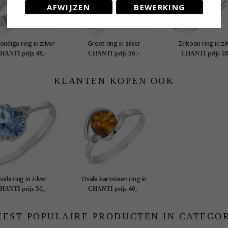
AFWIJZEN
BEWERKING
oudige ring in zilver
Groot ring in zilver
Zirkoon ring in zi
48,-
56,-
28
HANTI prijs
CHANTI prijs
CHANTI prijs
KLANTEN KOPEN OOK
vale ring in zilver
Ovale barnsteen ring in
zilver
50,-
40,-
HANTI prijs
CHANTI prijs
EST POPULAIRE PRODUCTEN IN CATEGO