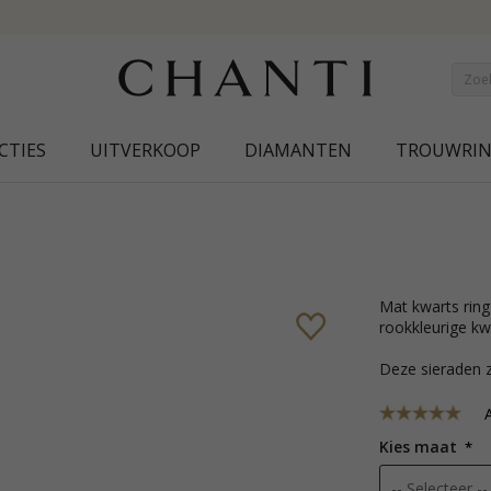
NEW COLLECTION | AURA
CTIES
UITVERKOOP
DIAMANTEN
TROUWRI
mat kwarts ring in zilver met gezandstraald oppervlak en facetgeslepen
rookkleurige kw
Deze sieraden z
A
Kies maat