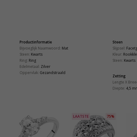
Productinformatie
Steen
Bijvoeglijk Naamwoord:
Mat
Slijpsel:
Facet
Steen:
Kwarts
Kleur:
Rookkle
Ring:
Ring
Steen:
Kwarts
Edelmetaal:
Zilver
Oppervlak:
Gezandstraald
Zetting
Lengte X Bree
Diepte:
4,5 m
LAATSTE
75%