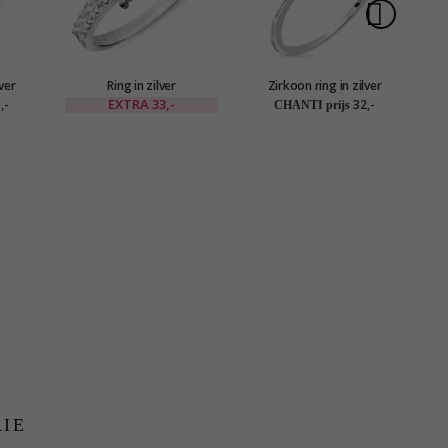
lver
Ring in zilver
Zirkoon ring in zilver
EXTRA
33,-
,-
32,-
CHANTI prijs
RIE