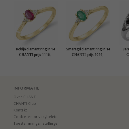
Robijn diamant ring in 14
Smaragd diamant ring in 14
Barn
karaat goud 0,35 ct 0,03 ct
karaat goud 0,25 ct 0,03 ct
1116,-
1016,-
CHANTI prijs
CHANTI prijs
C
INFORMATIE
Over CHANTI
CHANTI Club
Kontakt
Cookie- en privacybeleid
Toestemmingsinstellingen