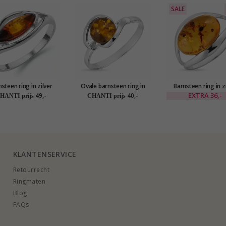
SALE
steen ring in zilver
Ovale barnsteen ring in
Barnsteen ring in z
zilver
EXTRA
36,-
49,-
40,-
HANTI prijs
CHANTI prijs
KLANTENSERVICE
Retourrecht
Ringmaten
Blog
FAQs