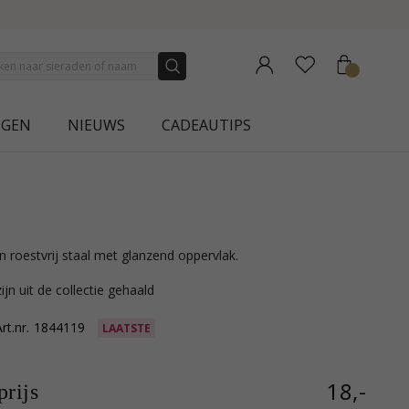
COLLECTION | AURA
NGEN
NIEUWS
CADEAUTIPS
 in roestvrij staal met glanzend oppervlak.
ijn uit de collectie gehaald
rt.nr.
1844119
LAATSTE
18,-
rijs