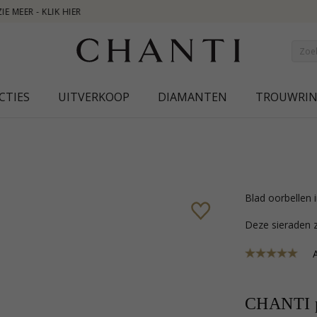
NEW 
CTIES
UITVERKOOP
DIAMANTEN
TROUWRI
n
blad oorbellen
Deze sieraden z
A
CHANTI p