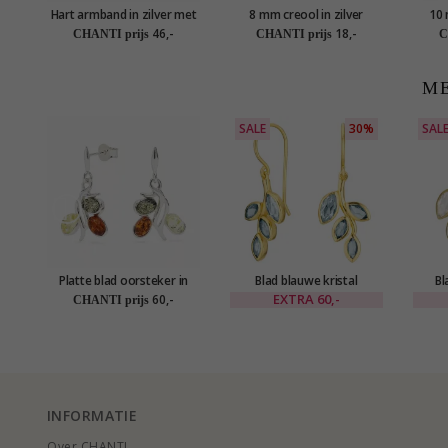
Hart armband in zilver met
8 mm creool in zilver
10 
hanger in zilver - Little
46,-
18,-
CHANTI prijs
CHANTI prijs
C
Ones
ME
SALE
30%
SAL
Platte blad oorsteker in
Blad blauwe kristal
Bl
zilver
oorbellen in verguld zilver -
oorbel
EXTRA
60,-
60,-
CHANTI prijs
Loom Stones
INFORMATIE
Over CHANTI