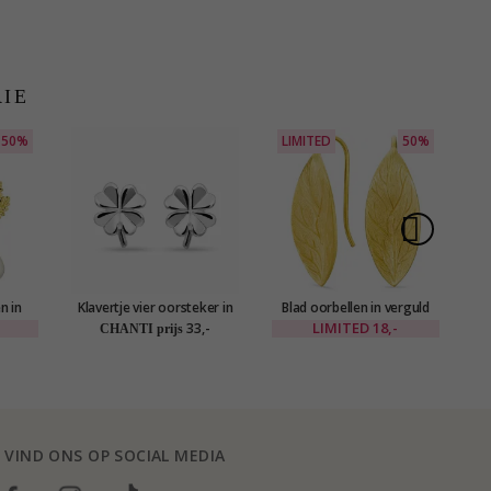
RIE
50%
LIMITED
50%
S
n in
Klavertje vier oorsteker in
Blad oorbellen in verguld
liné
zilver
messing - Eliné
LIMITED
18,-
33,-
CHANTI prijs
VIND ONS OP SOCIAL MEDIA