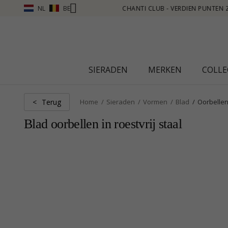
NL
BE
ERDIEN PUNTEN ZIE MEER - KLIK HIER
SIERADEN
MERKEN
COLLE
Terug
<
Home
Sieraden
Vormen
Blad
Oorbelle
Blad oorbellen in roestvrij staal