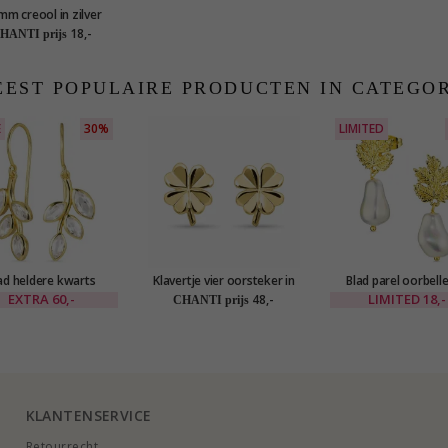
mm creool in zilver
18,-
HANTI prijs
EST POPULAIRE PRODUCTEN IN CATEGO
E
30%
LIMITED
ad heldere kwarts
Klavertje vier oorsteker in
Blad parel oorbelle
len in verguld zilver -
verguld sterlingzilver
verguld messing - E
EXTRA
60,-
LIMITED
18,-
48,-
CHANTI prijs
Loom Stones
KLANTENSERVICE
Retourrecht