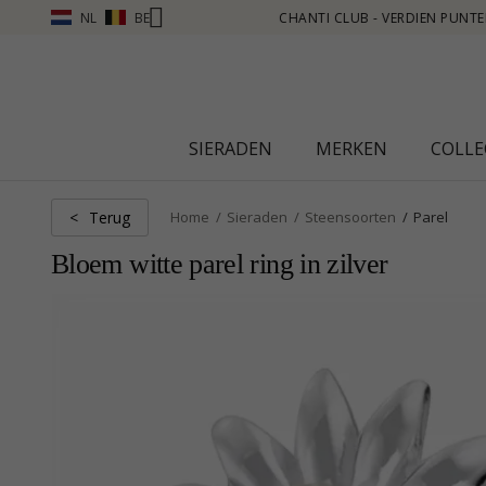
NL
BE
 ZIE MEER - KLIK HIER
SIERADEN
MERKEN
COLLE
Terug
<
Home
Sieraden
Steensoorten
Parel
Bloem witte parel ring in zilver