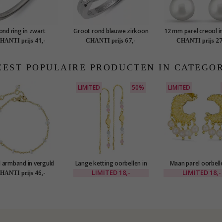
ond ring in zwart
Groot rond blauwe zirkoon
12 mm parel creool in
odineerd zilver met
ring in zilver
41,-
67,-
27
HANTI prijs
CHANTI prijs
CHANTI prijs
guld sterlingzilver
EST POPULAIRE PRODUCTEN IN CATEGO
LIMITED
50%
LIMITED
l armband in verguld
Lange ketting oorbellen in
Maan parel oorbell
sterlingzilver
verguld messing - Eliné
verguld messing - E
LIMITED
18,-
LIMITED
18,-
46,-
HANTI prijs