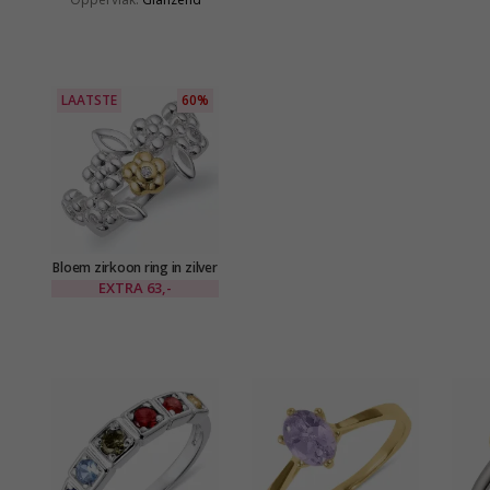
LAATSTE
60%
Bloem zirkoon ring in zilver
met 9 karaat goud
EXTRA
63,-