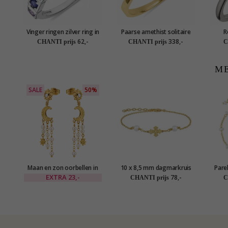
Vinger ringen zilver ring in
Paarse amethist solitaire
R
gerodineerd zilver
ring in 8 karaat goud
gerh
62,-
338,-
CHANTI prijs
CHANTI prijs
C
ver
ME
SALE
50%
Maan en zon oorbellen in
10 x 8,5 mm dagmarkruis
Pare
verguld messing - Eliné
parel armband in verguld
EXTRA
23,-
78,-
CHANTI prijs
C
sterlingzilver - Amoré