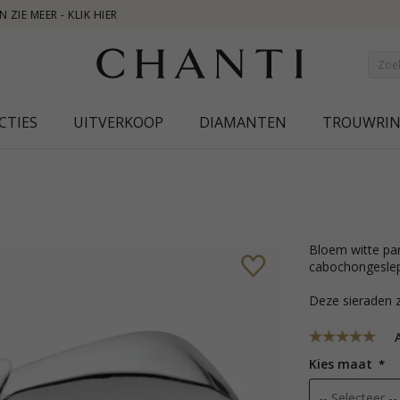
NEW COLLECTION |
CTIES
UITVERKOOP
DIAMANTEN
TROUWRI
bloem witte parel ring in zilver met glanzend oppervlak en 1
cabochongeslep
Deze sieraden z
A
Kies maat