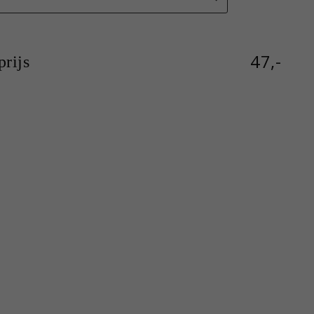
47,-
rijs