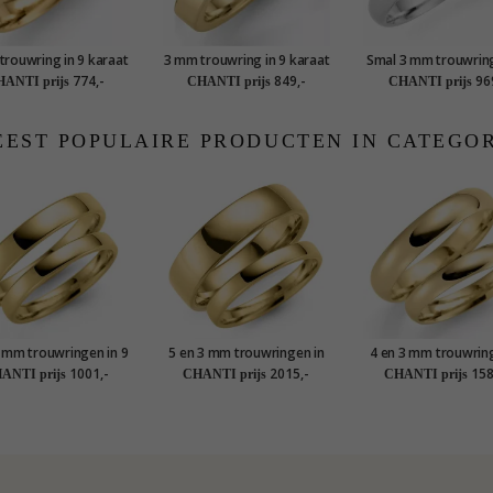
trouwring in 9 karaat
3 mm trouwring in 9 karaat
Smal 3 mm trouwring
goud 0,02 ct
goud 0,02 ct
karaat witgou
774,-
849,-
96
ANTI prijs
CHANTI prijs
CHANTI prijs
EST POPULAIRE PRODUCTEN IN CATEGO
3 mm trouwringen in 9
5 en 3 mm trouwringen in
4 en 3 mm trouwring
araat goud - set
14 karaat goud - set
14 karaat goud - 
1001,-
2015,-
158
ANTI prijs
CHANTI prijs
CHANTI prijs