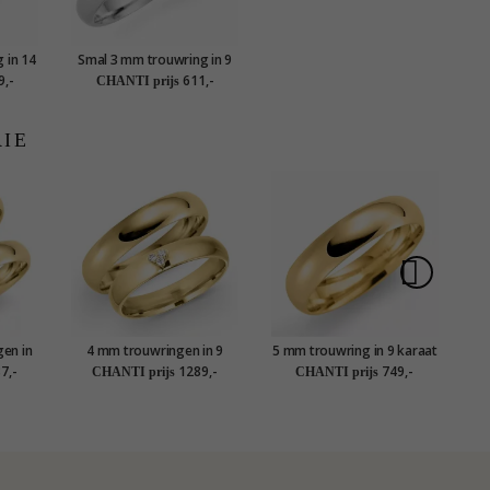
 in 14
Smal 3 mm trouwring in 9
d
karaat witgoud
9,-
611,-
CHANTI prijs
RIE
en in
4 mm trouwringen in 9
5 mm trouwring in 9 karaat
4 
set
karaat goud 0,03 ct - set
goud
7,-
1289,-
749,-
CHANTI prijs
CHANTI prijs