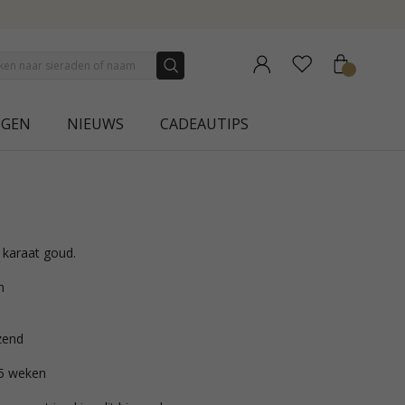
ION | AURA
NGEN
NIEUWS
CADEAUTIPS
4 karaat goud.
m
zend
 5 weken