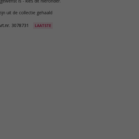
gewenst is - kies dit hieronder.
ijn uit de collectie gehaald
rt.nr.
3078731
LAATSTE