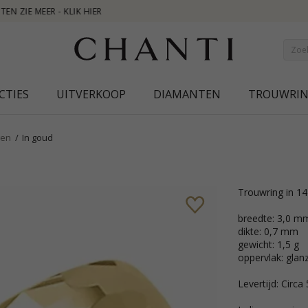
NEW COLLECT
CTIES
UITVERKOOP
DIAMANTEN
TROUWRI
gen
In goud
trouwring in 1
breedte: 3,0 m
dikte: 0,7 mm
gewicht: 1,5 g
oppervlak: glan
Levertijd: Circa