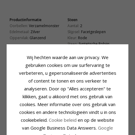
Productinformatie
Steen
Oorbellen:
Verzamelmonster
Aantal:
2
Edelmetaal:
Zilver
Slijpsel:
Facetgeslepen
Oppervlak:
Glanzend
Kleur:
Rode
Steen:
Syntetische Robijn
Steen
Afmeting
Wij hechten waarde aan uw privacy. We
Slijpsel:
Facetgeslepen
Diameter:
8,9 mm
gebruiken cookies om uw surfervaring te
Kleur:
Witte
Levertijd
Steen:
Zirkoon
verbeteren, u gepersonaliseerde advertenties
Levertijd:
4-5 Weekdagen
of content te tonen en ons verkeer te
analyseren. Door op "Alles accepteren" te
KLANTEN KOPEN OOK
klikken, gaat u akkoord met ons gebruik van
cookies. Meer informatie over ons gebruik van
cookies en andere technologieën vindt u in ons
cookiebeleid.
Cookie beleid
en op de website
van Google Business Data Answers.
Google